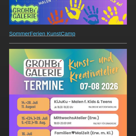
SommerFerien
KunstCamp