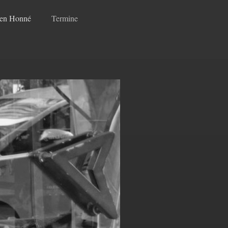
gen Honné
Termine