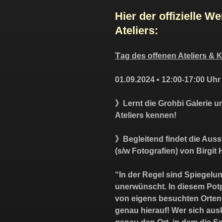
Hier der offizielle W
Ateliers:
T
ag des offenen Ateliers & 
01.09.2024 ▪︎ 12:00-17:00 Uhr
》
Lernt die Grohbi Galerie 
Ateliers kennen!
》
Begleitend findet die Aus
(s/w Fotografien) von Birgit 
“In der Regel sind Spiegelu
unerwünscht. In diesem Pot
von eigens besuchten Orten 
genau hierauf! Wer sich ausk