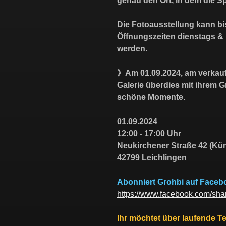
genau den Ort, in dem die S
Die Fotoausstellung kann bis
Öffnungszeiten dienstags & 
werden.
》
Am 01.09.2024, am verkaufs
Galerie überdies mit ihrem G
schöne Momente.
01.09.2024
12:00 - 17:00 Uhr
Neukirchener Straße 42 (Kü
42799 Leichlingen
Abonniert Grohbi auf Faceb
https://www.facebook.com/s
Ihr möchtet über laufende T